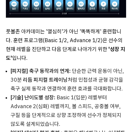
풋볼존 아카데미는 '열심히'가 아닌 '똑똑하게' 훈련합니
다. 훈련 프로그램(Basic 1/2, Advance 1/2)은 선수의
현재 레벨을 진단하고 다음 단계로 나아가기 위한
'성장 지
도'
입니다.
[피지컬] 축구 동작과의 연계:
단순한 근력 운동이 아닌,
30분
리듬 피지컬 트레이닝
처럼 민첩성과 균형 감각을
축구 실제 동작과 연결하여 훈련 효과를 극대화합니다.
[기술] 난이도별 성장:
Basic 1(입문) 레벨부터
Advance 2(심화) 레벨까지, 볼 스피드, 공중볼 여부,
구질 등을 단계적으로 상향 조정하여 선수가 정체되지
않도록 설계되었습니다.